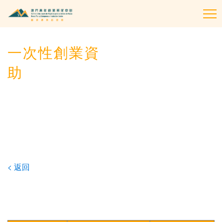
To
na
一次性創業資
助
< 返回