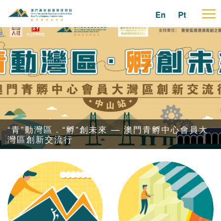
En
Pt
To
na
“青”動灣區．“孵”創未來 — 澳門青孵中心會員大
灣區創新交流行