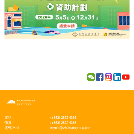
電話 t.
|
(+853) 2872 4365
傳真 f.
|
(+853) 2872 4366
電郵 Mail
|
myeic@zhukuangroup.com