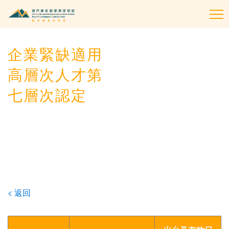
To
na
企業緊缺適用
高層次人才第
七層次認定
< 返回