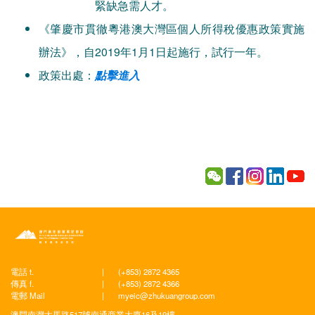
緊缺急需人才。
《肇慶市貫徹粵港澳大灣區個人所得稅優惠政策實施
辦法》，自2019年1月1日起施行，試行一年。
政策出處：
點擊進入
電話 t.
|
(+853) 2872 4365
傳真 f.
|
(+853) 2872 4366
電郵 Mail
|
myeic@zhukuangroup.com
澳門南灣大馬路517號南通商業大廈16及19樓