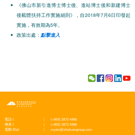
《佛山市新引進博士博士後、進站博士後和新建博士
後載體扶持工作實施細則》，自2018年7月6日印發起
實施，有效期為5年。
政策出處：
點擊進入
電話 t.
|
(+853) 2872 4365
傳真 f.
|
(+853) 2872 4366
電郵 Mail
|
myeic@zhukuangroup.com