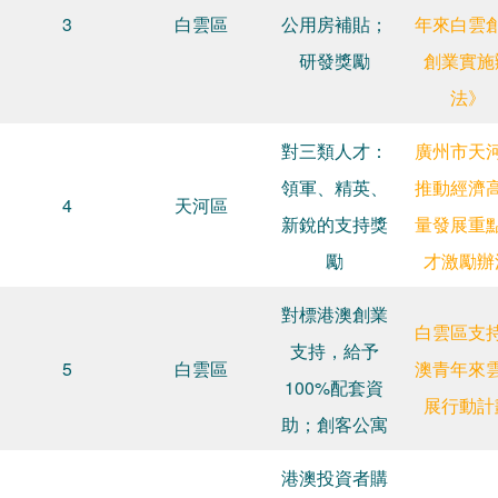
3
白雲區
公用房補貼；
年來白雲
研發獎勵
創業實施
法》
對三類人才：
廣州市天
領軍、精英、
推動經濟
4
天河區
新銳的支持獎
量發展重
勵
才激勵辦
對標港澳創業
白雲區支
支持，給予
5
白雲區
澳青年來
100%配套資
展行動計
助；創客公寓
港澳投資者購