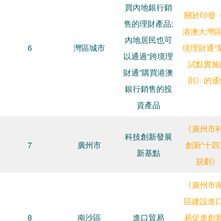
買內地銀行銷
關於印發
售的理財產品;
港澳大灣區
內地居民也可
6
灣區城市
境理財通”
以通過“跨境理
試點實施
財通”購買港澳
則》的通
銀行銷售的投
資產品
《廣州市
科技創新發展
7
廣州市
創新“十四
新基點
規劃》
《廣州市
區建設進
8
南沙區
進口貿易
易促進創