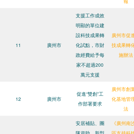
報
支援工作成效
明顯的單位建
設科技成果轉
廣州市促
11
廣州市
化試點，市財
技成果轉
政經費給予每
施辦法
家不超過200
萬元支援
廣州市創
促進“雙創”工
12
廣州市
化基地管
作部署要求
法
安居補貼、團
《廣州南
隊資助、新型
區支持科