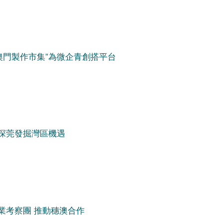
澳門製作市集”為微企青創搭平台
深莞發掘灣區機遇
業考察團 推動穗澳合作