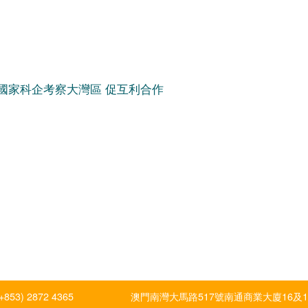
國家科企考察大灣區 促互利合作
(+853) 2872 4365
澳門南灣大馬路517號南通商業大廈16及1