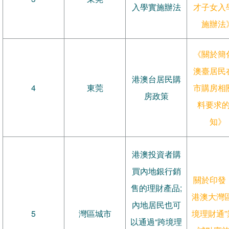
入學實施辦法
才子女入
施辦法
《關於簡
澳臺居民
港澳台居民購
4
東莞
市購房相
房政策
料要求
知》
港澳投資者購
買內地銀行銷
關於印發
售的理財產品;
港澳大灣區
內地居民也可
5
灣區城市
境理財通”
以通過“跨境理