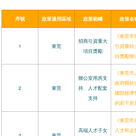
序號
政策適用區域
政策範疇
政策名
《東莞市
招商引資重大
1
東莞
引資重特
項目獎勵
目獎勵辦
《東莞市
辦公室用房支
政府關於
2
東莞
持、人才配套
總部經濟
支持
的若干意
《東莞市
高端人才子女
人才和企
3
東莞