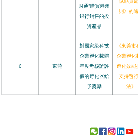
試點實
財通”購買港澳
則》的
銀行銷售的投
資產品
對國家級科技
《東莞市
企業孵化載體
企業孵化
6
東莞
年度考核證評
孵化效能
價的孵化器給
支持暫
予獎勵
法》