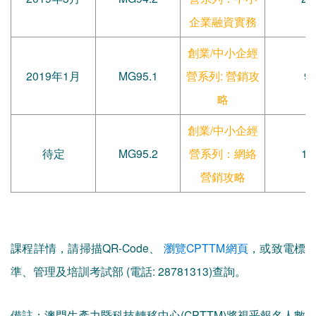
企業融資實務
創業/中小企經
2019年1月
MG95.1
營系列: 營銷攻
9
略
創業/中小企經
待定
MG95.2
營系列：網絡
12
營銷攻略
課程詳情，請掃描QR-Code、
瀏覽CPTTM網頁
，或致電標
準、管理及培訓考試部 (電話: 28781313)查詢。
備註：澳門生產力暨科技轉移中心(CPTTM)將視乎報名人數