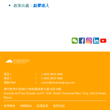
政策出處：
點擊進入
電話 t.
|
(+853) 2872 4365
傳真 f.
|
(+853) 2872 4366
電郵 Mail
|
myeic@zhukuangroup.com
澳門南灣大馬路517號南通商業大廈16及19樓
Avenida da Praia Grande, no.517, Edif. Centro Comercial Nam Tung, 16&19 Andar,
Macau
使用條款
相關連結
私隱政策
使用須知