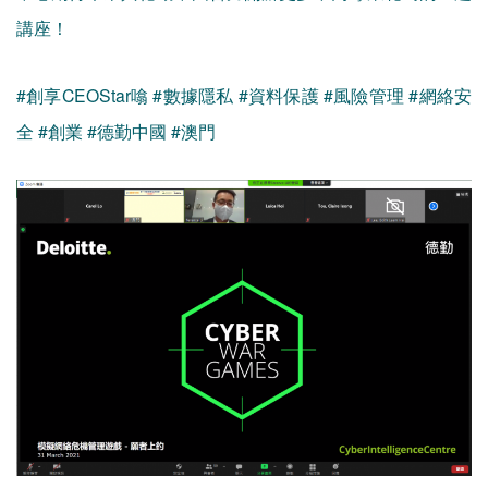
講座！
#創享CEOStar噏 #數據隱私 #資料保護 #風險管理 #網絡安
全 #創業 #德勤中國 #澳門