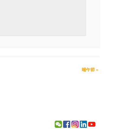
端午節
»