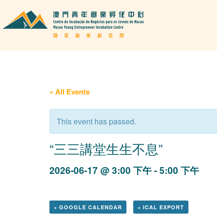
« All Events
This event has passed.
“三三講堂生生不息”
2026-06-17 @ 3:00 下午
-
5:00 下午
+ GOOGLE CALENDAR
+ ICAL EXPORT