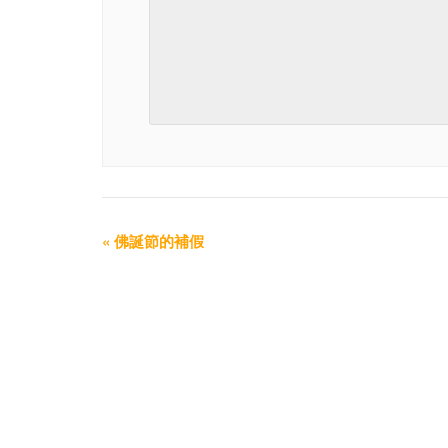
«
佛誕節的補假