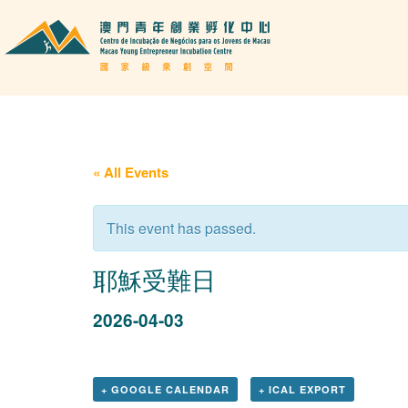
« All Events
This event has passed.
耶穌受難日
2026-04-03
+ GOOGLE CALENDAR
+ ICAL EXPORT