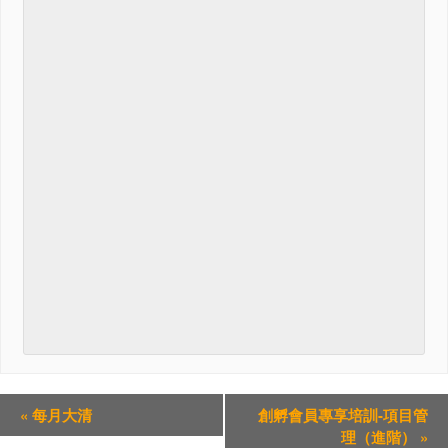
«
每月大清
創孵會員專享培訓-項目管
理（進階）
»