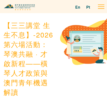
En
Pt
To
na
【三三講堂 生
生不息】-2026
第六場活動：
琴澳共融 · 才
啟新程——橫
琴人才政策與
澳門青年機遇
解讀