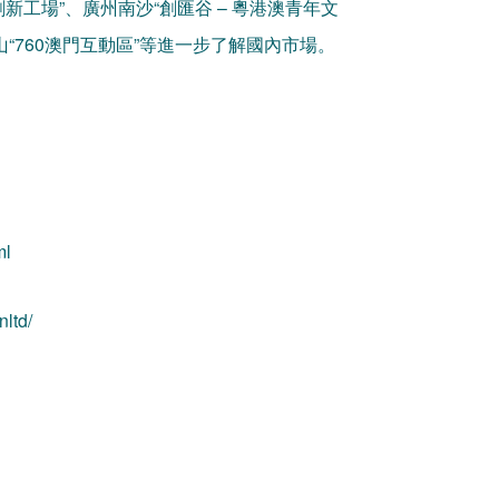
新工場”、廣州南沙“創匯谷 – 粵港澳青年文
山“760澳門互動區”等進一步了解國內市場。
ml
ltd/