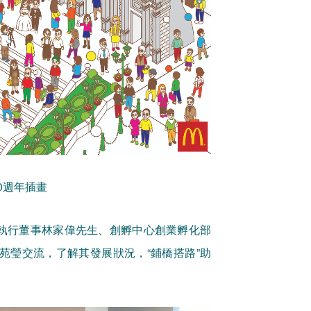
0週年插畫
執行董事林家偉先生、創孵中心創業孵化部
人雷苑瑩交流，了解其發展狀況，“鋪橋搭路”助