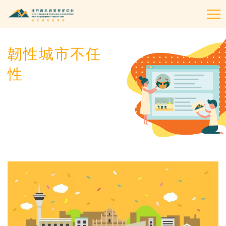
To
na
韌性城市不任
性