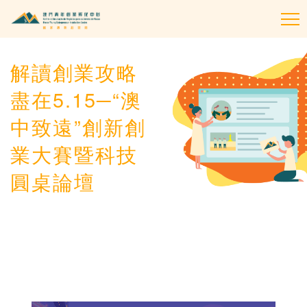
To
na
解讀創業攻略
盡在5.15─“澳
中致遠”創新創
業大賽暨科技
圓桌論壇