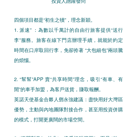
投資人踴躍發問
四個項目都是“初生之犢”，理念新穎。
1. 派速” ：為數以千萬計的自由行旅客提供“送行
李”服務。旅客在線下門店辦理手續，就能於約定
時間在口岸取回行李，免卻拎著 “大包細包”兩頭騰
的煩惱。
2. “幫幫”APP 賣“共享時間”理念，吸引“有車、有
閒”的車手加盟，為客戶送貨，賺取報酬。
英諾天使基金合夥人鄧永強建議：盡快用好大灣區
優勢，主動與內地團隊對接合作，甚至用投資併購
的模式，打開更廣闊的市場空間。