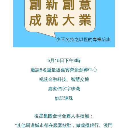
5月15日下午3時
邀請8名重量級嘉賓齊聚創孵中心
暢談金融科技、智慧交通
嘉賓們字字珠璣
妙語連珠
復星集團全球合夥人辜校旭：
“其他周邊城市都在蠢蠢欲動，做虛擬銀行。澳門