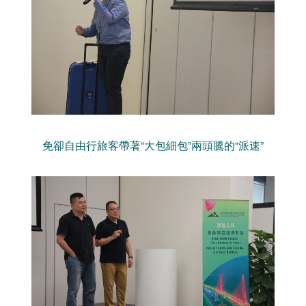
免卻自由行旅客帶著“大包細包”兩頭騰的“派速”