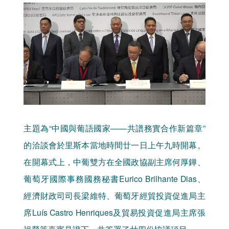
主題為“中國與葡語國家——共譜務實合作新篇章”
的洽談會於里斯本當地時間廿一日上午九時開幕。
在開幕式上，中葡雙方在全國政協副主席何厚鏵、
葡萄牙國際事務國務秘書Eurico Brilhante Dias、
經濟財政司司長梁維特、葡萄牙經貿投資促進局主
席Luís Castro Henriques及貿易投資促進局主席張
祖榮等嘉賓見證下，共簽署了廿四份協議項目。