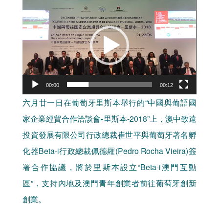
視
訊
播
放
器
00:00
00:12
六月廿一日在葡萄牙里斯本舉行的“中國與葡語國
家企業經貿合作洽談會-里斯本-2018”上，澳中致遠
投資發展有限公司行政總裁崔世平與葡萄牙著名孵
化器Beta-i行政總裁佩德羅(Pedro Rocha Vieira)簽
署合作協議，將於里斯本設立“Beta-i澳門互動
區”，支持內地及澳門青年創業者前往葡萄牙創新
創業。