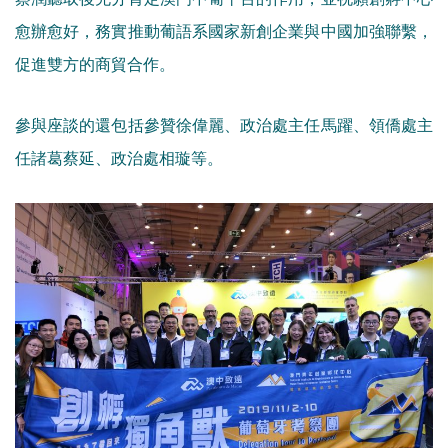
愈辦愈好，務實推動葡語系國家新創企業與中國加強聯繫，
促進雙方的商貿合作。
參與座談的還包括參贊徐偉麗、政治處主任馬躍、領僑處主
任諸葛蔡延、政治處相璇等。