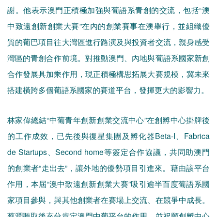
謝。他表示澳門正積極加強與葡語系青創的交流，包括“澳
中致遠創新創業大賽”在內的創業賽事在澳舉行，並組織優
質的葡巴項目往大灣區進行路演及與投資者交流，親身感受
灣區的青創合作前境。對推動澳門、內地與葡語系國家新創
合作發展具加乘作用，現正積極構思拓展大賽規模，冀未來
搭建橫跨多個葡語系國家的賽道平台，發揮更大的影響力。
林家偉總結“中葡青年創新創業交流中心”在創孵中心掛牌後
的工作成效，已先後與復星集團及孵化器Beta-I、Fabrica
de Startups、Second home等簽定合作協議，共同助澳門
的創業者“走出去”，讓外地的優勢項目引進來。藉由該平台
作用，本屆“澳中致遠創新創業大賽”吸引逾半百度葡語系國
家項目參與，與其他創業者在賽場上交流、在競爭中成長。
蔡潤聽取後充分肯定澳門中葡平台的作用，並祝願創孵中心