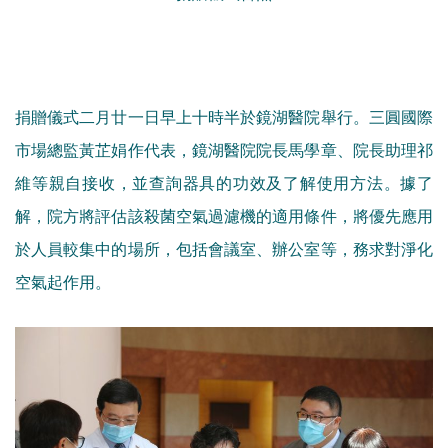
捐贈儀式二月廿一日早上十時半於鏡湖醫院舉行。三圓國際
市場總監黃芷娟作代表，鏡湖醫院院長馬學章、院長助理祁
維等親自接收，並查詢器具的功效及了解使用方法。據了
解，院方將評估該殺菌空氣過濾機的適用條件，將優先應用
於人員較集中的場所，包括會議室、辦公室等，務求對淨化
空氣起作用。