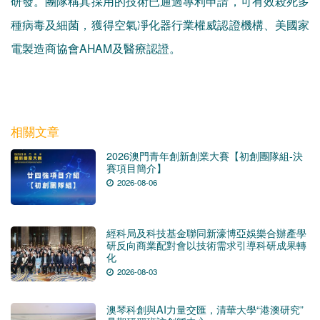
研發。團隊稱其採用的技術已通過專利申請，可有效殺死多
種病毒及細菌，獲得空氣凈化器行業權威認證機構、美國家
電製造商協會AHAM及醫療認證。
相關文章
2026澳門青年創新創業大賽【初創團隊組-決
賽項目簡介】
2026-08-06
經科局及科技基金聯同新濠博亞娛樂合辦產學
研反向商業配對會以技術需求引導科研成果轉
化
2026-08-03
澳琴科創與AI力量交匯，清華大學“港澳研究”