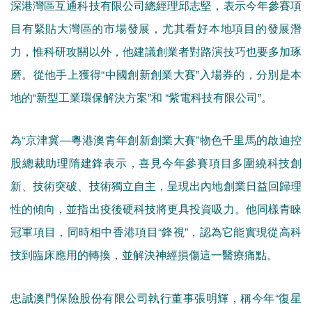
深港灣區互通科技有限公司總經理邱志堅，表示今年參賽項
目有緊貼大灣區的市場發展，尤其看好本地項目的發展潛
力，惟科研攻關以外，他建議創業者對路演技巧也要多加琢
磨。從他手上獲得“中國創新創業大賽”入場券的，分別是本
地的“新型工業環保解決方案”和 “紫電科技有限公司”。
為“京津冀—粵港澳青年創新創業大賽”物色千里馬的啟迪控
股總裁助理隋建鋒表示，喜見今年參賽項目多圍繞科技創
新、技術突破、技術獨立自主，呈現出內地創業日益回歸理
性的傾向，並指出疫後硬科技將更具投資吸力。他同樣青睞
冠軍項目，同時相中香港項目“鋒視”，認為它能實現從高科
技到臨床應用的轉換，並解決神經損傷這一醫療痛點。
忠誠澳門保險股份有限公司執行董事張明輝，稱今年“復星