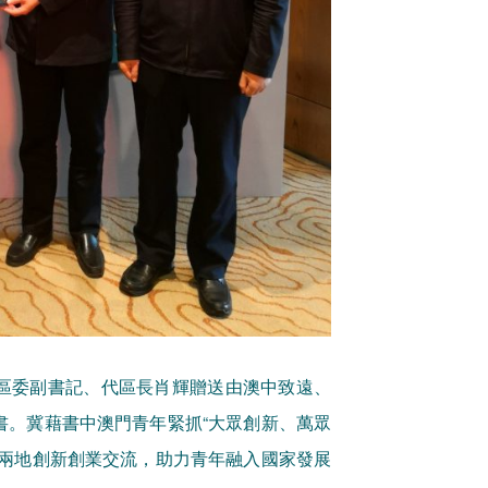
區委副書記、代區長肖輝贈送由澳中致遠、
書。冀藉書中澳門青年緊抓“大眾創新、萬眾
切兩地創新創業交流，助力青年融入國家發展