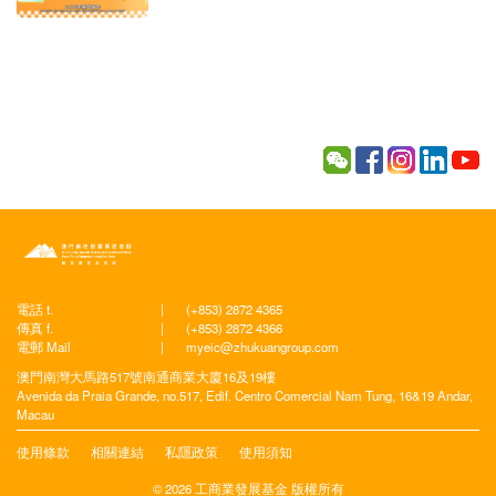
電話 t.
|
(+853) 2872 4365
傳真 f.
|
(+853) 2872 4366
電郵 Mail
|
myeic@zhukuangroup.com
澳門南灣大馬路517號南通商業大廈16及19樓
Avenida da Praia Grande, no.517, Edif. Centro Comercial Nam Tung, 16&19 Andar,
Macau
使用條款
相關連結
私隱政策
使用須知
© 2026 工商業發展基金 版權所有