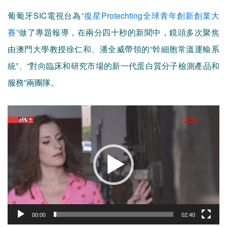
葡葡牙SIC電視台為
“復星Protechting全球青年創新創業大
賽”
做了專題報導，在兩分四十秒的新聞中，鏡頭多次聚焦
由澳門大學教授徐仁和、潘全威帶領的“幹細胞常溫運輸系
統”、“對向臨床和研究市場的新一代蛋白質分子檢測產品和
服務”兩團隊。
視
訊
播
放
器
00:00
02:40