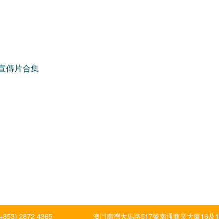
告宣傳片合集
(+853) 2872 4365
澳門南灣大馬路517號南通商業大廈16及1