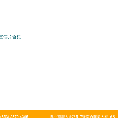
告宣傳片合集
(+853) 2872 4365
澳門南灣大馬路517號南通商業大廈16及1