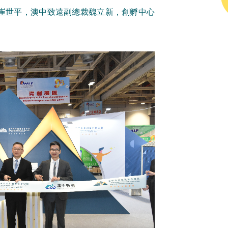
崔世平，澳中致遠副總裁魏立新，創孵中心