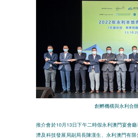
創孵機構與永利合
推介會於10月13日下午二時假永利澳門宴會
濟及科技發展局副局長陳漢生、永利澳門有限