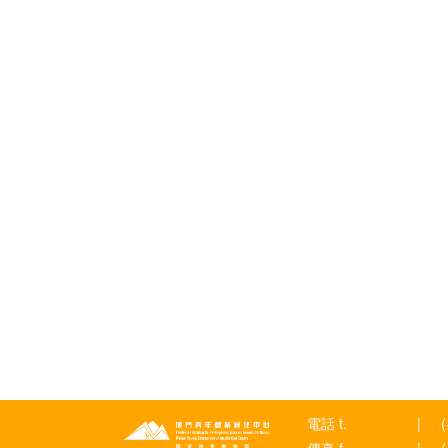
電話 t.
|
傳真 f.
|