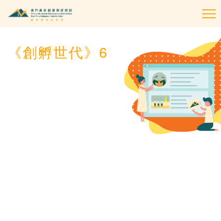
To
na
《創孵世代》6