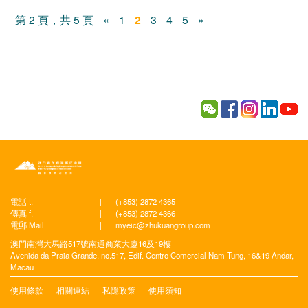
第 2 頁，共 5 頁
«
1
2
3
4
5
»
電話 t.
|
(+853) 2872 4365
傳真 f.
|
(+853) 2872 4366
電郵 Mail
|
myeic@zhukuangroup.com
澳門南灣大馬路517號南通商業大廈16及19樓
Avenida da Praia Grande, no.517, Edif. Centro Comercial Nam Tung, 16&19 Andar,
Macau
使用條款
相關連結
私隱政策
使用須知