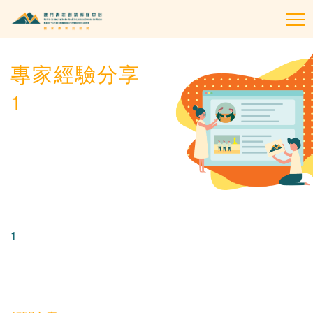
To
na
專家經驗分享
1
1