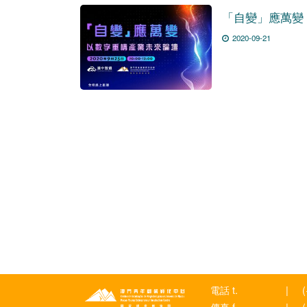
「自變」應萬變
2020-09-21
電話 t.
|
傳真 f.
|