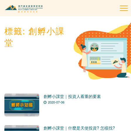
To
na
標籤:
創孵小課
堂
創孵小課堂｜投資人看重的要素
2020-07-06
創孵小課堂｜什麼是天使投資? 怎樣找?