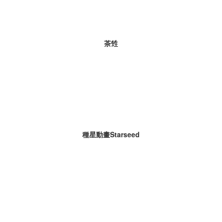
茶甡
種星動畫Starseed