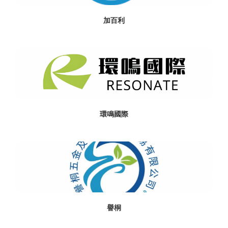
加百利
環鳴國際
譽桐