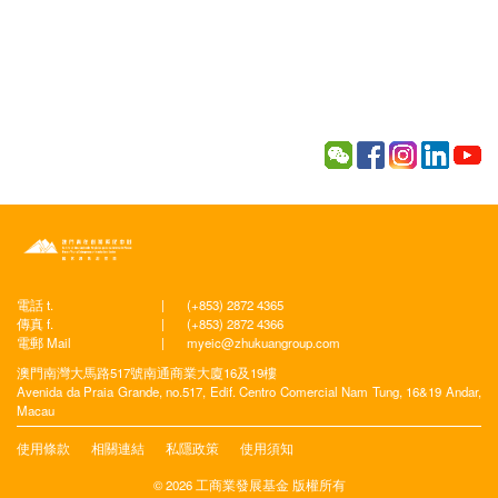
電話 t.
|
(+853) 2872 4365
傳真 f.
|
(+853) 2872 4366
電郵 Mail
|
myeic@zhukuangroup.com
澳門南灣大馬路517號南通商業大廈16及19樓
Avenida da Praia Grande, no.517, Edif. Centro Comercial Nam Tung, 16&19 Andar,
Macau
使用條款
相關連結
私隱政策
使用須知
© 2026 工商業發展基金 版權所有