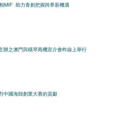
”亮相MIF 助力青創把握跨界新機遇
主辦之澳門與橫琴商機宣介會昨線上舉行
對中國海歸創業大賽的貢獻