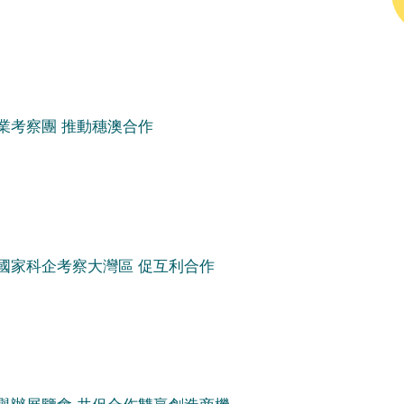
業考察團 推動穗澳合作
國家科企考察大灣區 促互利合作
舉辦展覽會 共促合作雙贏創造商機