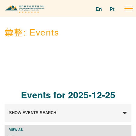
En
Pt
To
na
彙整:
Events
Events for 2025-12-25
Events
SHOW EVENTS SEARCH
Search
and
Event
VIEW AS