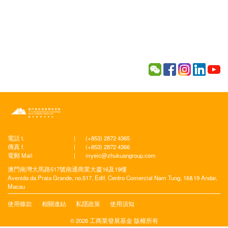
電話 t.
|
(+853) 2872 4365
傳真 f.
|
(+853) 2872 4366
電郵 Mail
|
myeic@zhukuangroup.com
澳門南灣大馬路517號南通商業大廈16及19樓
Avenida da Praia Grande, no.517, Edif. Centro Comercial Nam Tung, 16&19 Andar,
Macau
使用條款
相關連結
私隱政策
使用須知
© 2026 工商業發展基金 版權所有