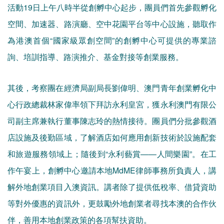
活動19日上午八時半從創孵中心起步，團員們首先參觀孵化
空間、加速器、路演廳、空中花園平台等中心設施，聽取作
為港澳首個“國家級眾創空間”的創孵中心可提供的專業諮
詢、培訓指導、路演推介、基金對接等創業服務。
其後，考察團在經濟局副局長劉偉明、澳門青年創業孵化中
心行政總裁林家偉率領下拜訪永利皇宮，獲永利澳門有限公
司副主席兼執行董事陳志玲的熱情接待。團員們分批參觀酒
店設施及後勤區域，了解酒店如何應用創新技術於設施配套
和旅遊服務領域上；隨後到“永利藝賞——人間樂園”。在工
作午宴上，創孵中心邀請本地MdME律師事務所負責人，講
解外地創業項目入澳資訊。講者除了提供低稅率、借貸資助
等對外優惠的資訊外，更鼓勵外地創業者尋找本澳的合作伙
伴，善用本地創業政策的各項幫扶資助。