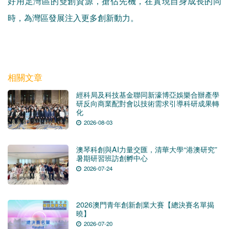
好用足灣區的雙創資源，搶佔先機，在實現自身成長的同
時，為灣區發展注入更多創新動力。
相關文章
經科局及科技基金聯同新濠博亞娛樂合辦產學
研反向商業配對會以技術需求引導科研成果轉
化
2026-08-03
澳琴科創與AI力量交匯，清華大學“港澳研究”
暑期研習班訪創孵中心
2026-07-24
2026澳門青年創新創業大賽【總決賽名單揭
曉】
2026-07-20