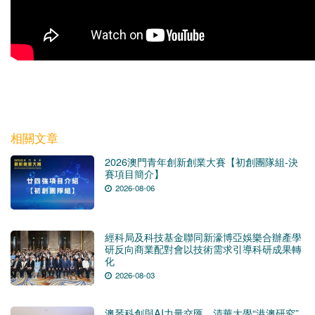
相關文章
2026澳門青年創新創業大賽【初創團隊組-決
賽項目簡介】
2026-08-06
經科局及科技基金聯同新濠博亞娛樂合辦產學
研反向商業配對會以技術需求引導科研成果轉
化
2026-08-03
澳琴科創與AI力量交匯，清華大學“港澳研究”