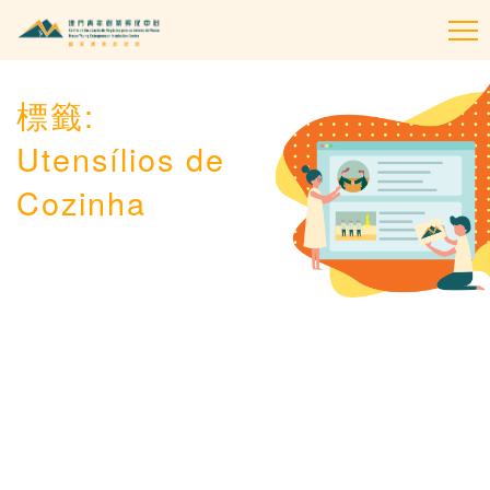
To
na
標籤:
Utensílios de
Cozinha