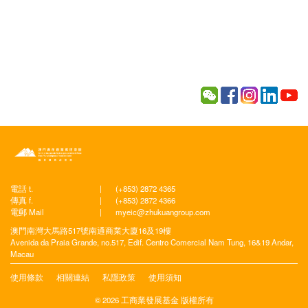
電話 t.
|
(+853) 2872 4365
傳真 f.
|
(+853) 2872 4366
電郵 Mail
|
myeic@zhukuangroup.com
澳門南灣大馬路517號南通商業大廈16及19樓
Avenida da Praia Grande, no.517, Edif. Centro Comercial Nam Tung, 16&19 Andar,
Macau
使用條款
相關連結
私隱政策
使用須知
© 2026 工商業發展基金 版權所有