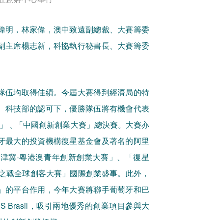
偉明，林家偉，澳中致遠副總裁、大賽籌委
副主席楊志新，科協執行秘書長、大賽籌委
隊伍均取得佳績。今屆大賽得到經濟局的特
、科技部的認可下，優勝隊伍將有機會代表
賽」﹑「中國創新創業大賽」總決賽。大賽亦
牙最大的投資機構復星基金會及著名的阿里
津冀-粵港澳青年創新創業大賽」、「復星
巴巴諸神之戰全球創客大賽」國際創業盛事。此外，
」的平台作用，今年大賽將聯手葡萄牙和巴
RTUPS Brasil，吸引兩地優秀的創業項目參與大