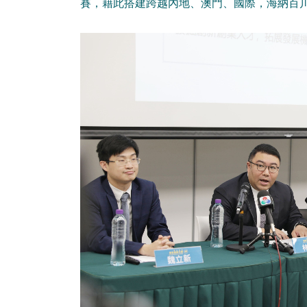
賽，藉此搭建跨越內地、澳門、國際，海納百