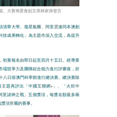
裁、大賽籌委會副主席林家偉發言
請清華大學、復星集團、阿里雲連同本澳創
科技成果轉化」為主題作深入交流，為提升
，初賽報名由即日起至四月十五日。經專業
市場競爭力及團隊綜合能力進行評審後，於
月十八日假澳門科學館進行總決賽。總決賽除
目主題再評出「中國互聯網+」、「火炬中
g」、「阿里諸神之戰」五個獎項，每獎名額最多兩
戰獎項所屬的賽事。