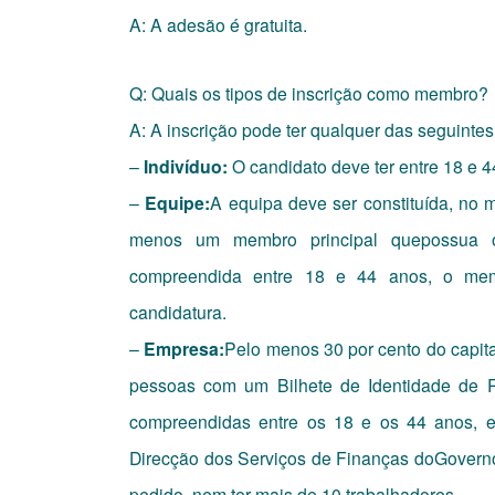
A: A adesão é gratuita.
Q: Quais os tipos de inscrição como membro?
A: A inscrição pode ter qualquer das seguintes
–
Indivíduo:
O candidato deve ter entre 18 e 44
–
Equipe:
A equipa deve ser constituída, no 
menos um membro principal quepossua
compreendida entre 18 e 44 anos, o memb
candidatura.
–
Empresa:
Pelo menos 30 por cento do capita
pessoas com um Bilhete de Identidade de 
compreendidas entre os 18 e os 44 anos, e
Direcção dos Serviços de Finanças doGovern
pedido, nem ter mais de 10 trabalhadores.