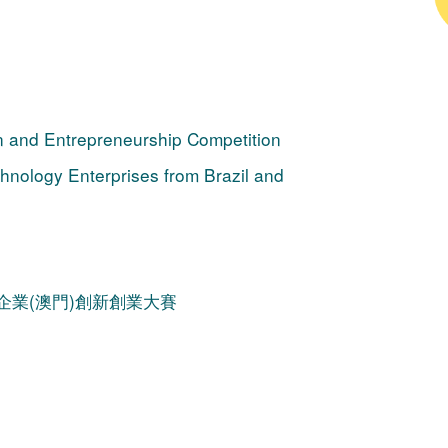
n and Entrepreneurship Competition
hnology Enterprises from Brazil and
技企業(澳門)創新創業大賽