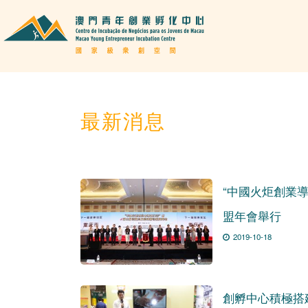
最新消息
“中國火炬創業
盟年會舉行
2019-10-18
創孵中心積極搭