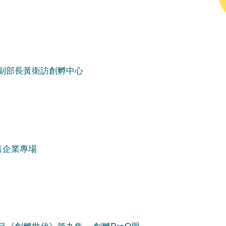
副部長黃衛訪創孵中心
售企業專場
《創孵世代》第九集 – 創孵ProQ盟