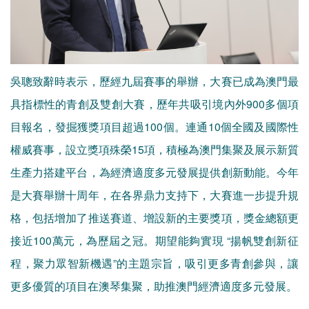
吳聰致辭時表示，歷經九屆賽事的舉辦，大賽已成為澳門最
具指標性的青創及雙創大賽，歷年共吸引境內外900多個項
目報名，發掘獲獎項目超過100個。連通10個全國及國際性
權威賽事，設立獎項殊榮15項，積極為澳門集聚及展示新質
生產力搭建平台，為經濟適度多元發展提供創新動能。今年
是大賽舉辦十周年，在各界鼎力支持下，大賽進一步提升規
格，包括增加了推送賽道、增設新的主要獎項，獎金總額更
接近100萬元，為歷屆之冠。期望能夠實現 “揚帆雙創新征
程，聚力眾智新機遇”的主題宗旨，吸引更多青創參與，讓
更多優質的項目在澳琴集聚，助推澳門經濟適度多元發展。