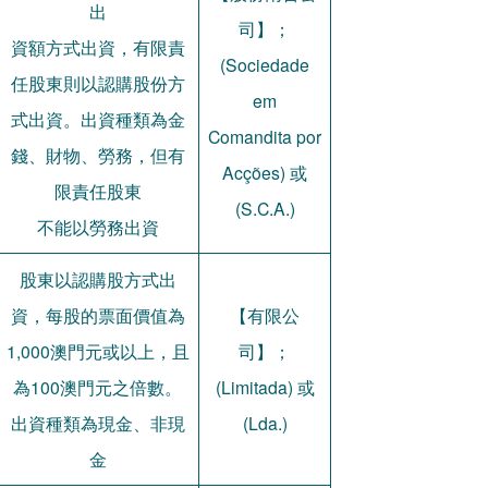
出
司】；
資額方式出資，有限責
(Sociedade
任股東則以認購股份方
em
式出資。出資種類為金
Comandita por
錢、財物、勞務，但有
Acções) 或
限責任股東
(S.C.A.)
不能以勞務出資
股東以認購股方式出
資，每股的票面價值為
【有限公
1,000澳門元或以上，且
司】；
為100澳門元之倍數。
(Limitada) 或
出資種類為現金、非現
(Lda.)
金