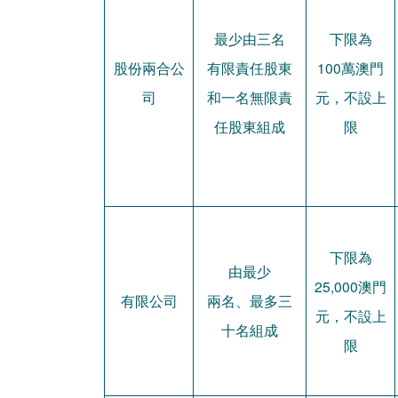
最少由三名
下限為
股份兩合公
有限責任股東
100萬澳門
司
和一名無限責
元，不設上
任股東組成
限
下限為
由最少
25,000澳門
有限公司
兩名、最多三
元，不設上
十名組成
限