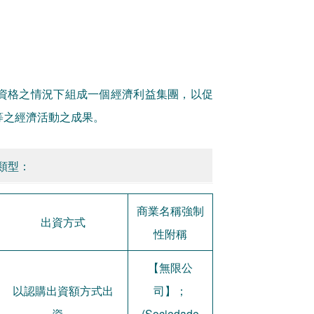
資格之情況下組成一個經濟利益集團，以促
等之經濟活動之成果。
類型：
商業名稱強制
出資方式
性附稱
【無限公
以認購出資額方式出
司】；
資。
(Sociedade