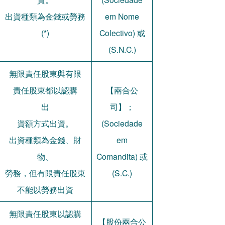
出資種類為金錢或勞務
em Nome
(*)
Colectivo) 或
(S.N.C.)
無限責任股東與有限
責任股東都以認購
【兩合公
出
司】；
資額方式出資。
(Sociedade
出資種類為金錢、財
em
物、
Comandita) 或
勞務，但有限責任股東
(S.C.)
不能以勞務出資
無限責任股東以認購
【股份兩合公